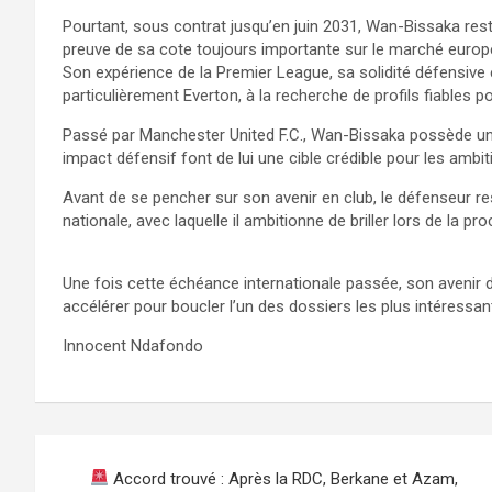
Pourtant, sous contrat jusqu’en juin 2031, Wan-Bissaka rest
preuve de sa cote toujours importante sur le marché europ
Son expérience de la Premier League, sa solidité défensive e
particulièrement Everton, à la recherche de profils fiables po
Passé par Manchester United F.C., Wan-Bissaka possède un 
impact défensif font de lui une cible crédible pour les ambit
Avant de se pencher sur son avenir en club, le défenseur r
nationale, avec laquelle il ambitionne de briller lors de la 
Une fois cette échéance internationale passée, son avenir de
accélérer pour boucler l’un des dossiers les plus intéressa
Innocent Ndafondo
Navigation
Accord trouvé : Après la RDC, Berkane et Azam,