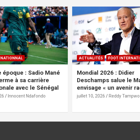
RNATIONNAL
ACTUALITÉS
FOOT INTERNAT
e époque : Sadio Mané
Mondial 2026 : Didier
erme à sa carrière
Deschamps salue le Ma
ionale avec le Sénégal
envisage « un avenir ra
026
Innocent Ndafondo
juillet 10, 2026
Reddy Tampwo