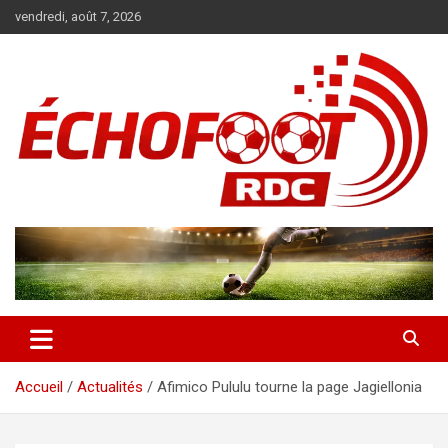
Aller
vendredi, août 7, 2026
au
contenu
Magazine WP Theme
News
Accueil
Actualités
Afimico Pululu tourne la page Jagiellonia