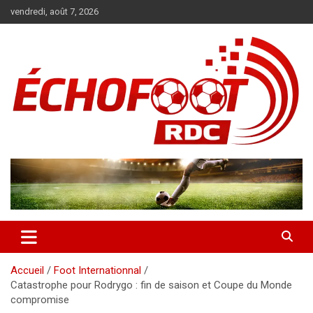
Aller
vendredi, août 7, 2026
au
contenu
Magazine WP Theme
News
Accueil
Foot Internationnal
Catastrophe pour Rodrygo : fin de saison et Coupe du Monde
compromise