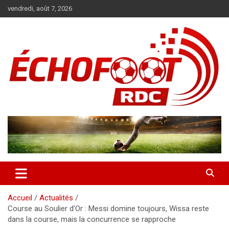
Aller
vendredi, août 7, 2026
au
contenu
Magazine WP Theme
News
Accueil
Actualités
Course au Soulier d’Or : Messi domine toujours, Wissa reste
dans la course, mais la concurrence se rapproche