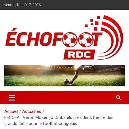
Aller
vendredi, août 7, 2026
au
contenu
Magazine WP Theme
News
Accueil
Actualités
FECOFA : Veron Mosengo Omba élu président, l’heure des
grands défis pour le football congolais