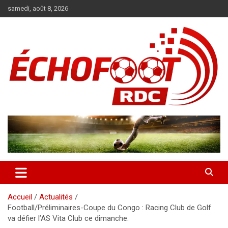
Aller
samedi, août 8, 2026
au
contenu
Magazine WP Theme
News
Accueil
Actualités
Football/Préliminaires-Coupe du Congo : Racing Club de Golf
va défier l’AS Vita Club ce dimanche.