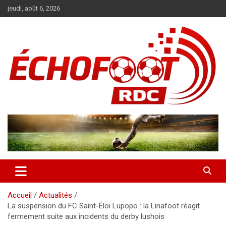
Aller
jeudi, août 6, 2026
au
contenu
Magazine WP Theme
News
Accueil
Actualités
La suspension du FC Saint-Éloi Lupopo : la Linafoot réagit
fermement suite aux incidents du derby lushois