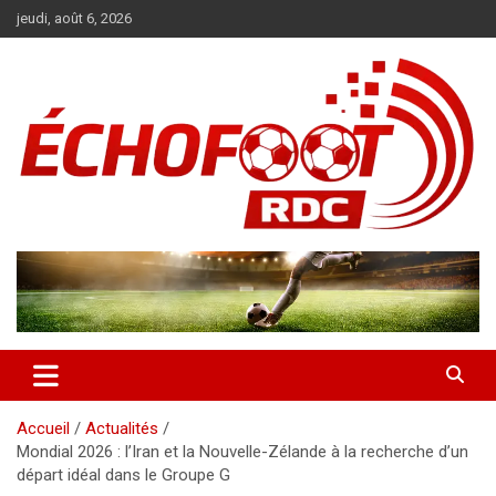
Aller
jeudi, août 6, 2026
au
contenu
Magazine WP Theme
News
Accueil
Actualités
Mondial 2026 : l’Iran et la Nouvelle-Zélande à la recherche d’un
départ idéal dans le Groupe G