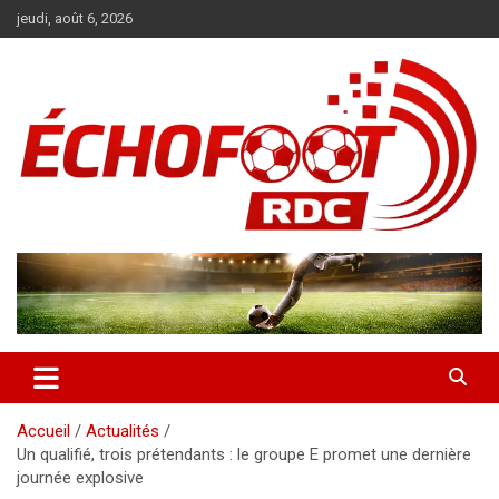
Aller
jeudi, août 6, 2026
au
contenu
Magazine WP Theme
News
Accueil
Actualités
Un qualifié, trois prétendants : le groupe E promet une dernière
journée explosive