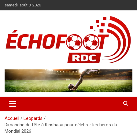
Aller
samedi, août 8, 2026
au
contenu
Magazine WP Theme
News
Accueil
Leopards
Dimanche de fête à Kinshasa pour célébrer les héros du
Mondial 2026