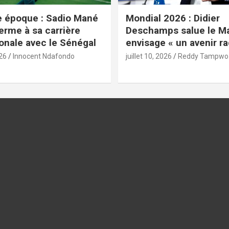
e époque : Sadio Mané
Mondial 2026 : Didier
erme à sa carrière
Deschamps salue le Ma
ionale avec le Sénégal
envisage « un avenir ra
026
Innocent Ndafondo
juillet 10, 2026
Reddy Tampwo