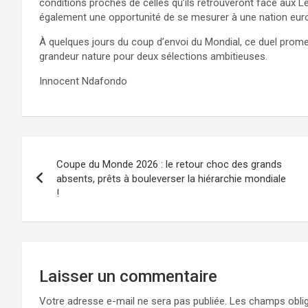
conditions proches de celles qu’ils retrouveront face aux Lé
également une opportunité de se mesurer à une nation eur
À quelques jours du coup d’envoi du Mondial, ce duel promet
grandeur nature pour deux sélections ambitieuses.
Innocent Ndafondo
Navigation
Coupe du Monde 2026 : le retour choc des grands
de
absents, prêts à bouleverser la hiérarchie mondiale
!
l’article
Laisser un commentaire
Votre adresse e-mail ne sera pas publiée.
Les champs oblig