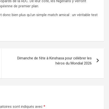
opards de la RDC. De leur côté, les Nigérians y verront
opéenne de premier plan.
 donc bien plus qu’un simple match amical : un véritable test
Dimanche de fête à Kinshasa pour célébrer les
héros du Mondial 2026
atoires sont indiqués avec
*